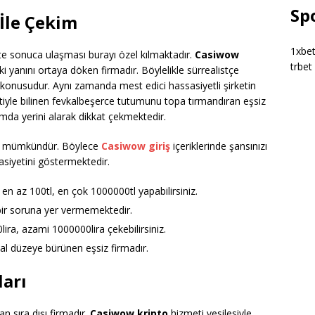
Sp
İle Çekim
1xbet
e sonuca ulaşması burayı özel kılmaktadır.
Casiwow
trbet
 yanını ortaya döken firmadır. Böylelikle sürrealistçe
z konusudur. Aynı zamanda mest edici hassasiyetli şirketin
tiyle bilinen fevkalbeşerce tutumunu topa tırmandıran eşsiz
umda yerini alarak dikkat çekmektedir.
ız mümkündür. Böylece
Casiwow giriş
içeriklerinde şansınızı
siyetini göstermektedir.
en az 100tl, en çok 1000000tl yapabilirsiniz.
içbir soruna yer vermemektedir.
ira, azami 1000000lira çekebilirsiniz.
nal düzeye bürünen eşsiz firmadır.
ları
n sıra dışı firmadır.
Casiwow kripto
hizmeti vesilesiyle