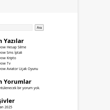
Ara
n Yazılar
wow Hesap Silme
ow Sms İptali
wow Kripto
wow Tv
wow Aviator Uçak Oyunu
n Yorumlar
tülenecek bir yorum yok.
şivler
ran 2025