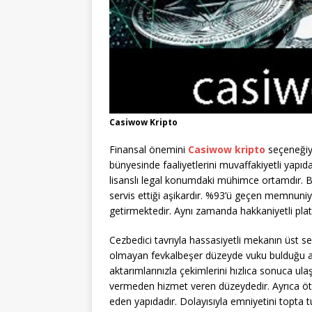
Casiwow Kripto
Finansal önemini
Casiwow kripto
seçeneğiy
bünyesinde faaliyetlerini muvaffakiyetli ya
lisanslı legal konumdaki mühimce ortamdır. Böy
servis ettiği aşikardır. %93’ü geçen memnuniy
getirmektedir. Aynı zamanda hakkaniyetli platfo
Cezbedici tavrıyla hassasiyetli mekanın üst se
olmayan fevkalbeşer düzeyde vuku bulduğu aç
aktarımlarınızla çekimlerini hızlıca sonuca ul
vermeden hizmet veren düzeydedir. Ayrıca öt
eden yapıdadır. Dolayısıyla emniyetini topta t