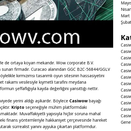
Mayı
Nisa
Mart
Şuba
Ka
Casi
Casi
Casi
le de ortaya koyan mekandır. Wow corporate B.V.
Casiw
pıda sunan firmadır. Curacao alanından GGC B2C-56844/GGLV
Casi
lelikle kırmızımsı tasarımlı oyun sitesinin hassasiyetini
Casiw
et rakamı vesilesiyle kıymetli tarafını meydana
Casi
rmun şeffaflığıyla kayda değerliğini yansıttığı nettir.
Casi
Casi
viyede yerini aldığı aşikardır. Böylece
Casiwow
bayağı
Casi
ıktır.
Kripto
seçeneğiyle mühim platformdaki
Casi
aşmaktadır. Muvaffakiyetli yapısıyla hiçbir soruna mahal
Casi
eki finans yöntemleriyle hakkaniyet çerçevesinde hareket
Gene
utarak sürrealist yanını ayyuka çıkartan platformdur.