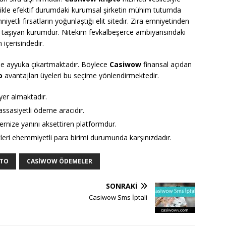
likle efektif durumdaki kurumsal şirketin mühim tutumda
etli fırsatların yoğunlaştığı elit sitedir. Zira emniyetinden
 taşıyan kurumdur. Nitekim fevkalbeşerce ambiyansındaki
 içerisindedir.
iyle ayyuka çıkartmaktadır. Böylece
Casiwow
finansal açıdan
o
avantajları üyeleri bu seçime yönlendirmektedir.
yer almaktadır.
hassasiyetli ödeme aracıdır.
rnize yanını aksettiren platformdur.
ikleri ehemmiyetli para birimi durumunda karşınızdadır.
PTO
CASIWOW ÖDEMELER
SONRAKI
Casiwow Sms İptali