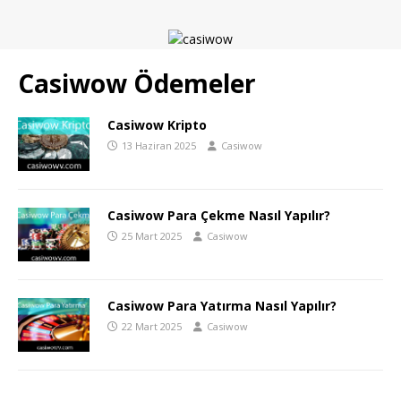
Casiwow Ödemeler
Casiwow Kripto
13 Haziran 2025
Casiwow
Casiwow Para Çekme Nasıl Yapılır?
25 Mart 2025
Casiwow
Casiwow Para Yatırma Nasıl Yapılır?
22 Mart 2025
Casiwow