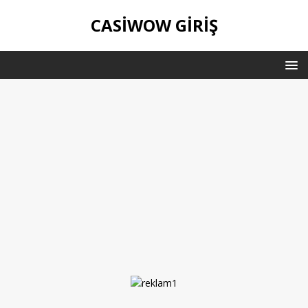
CASIWOW GIRIŞ