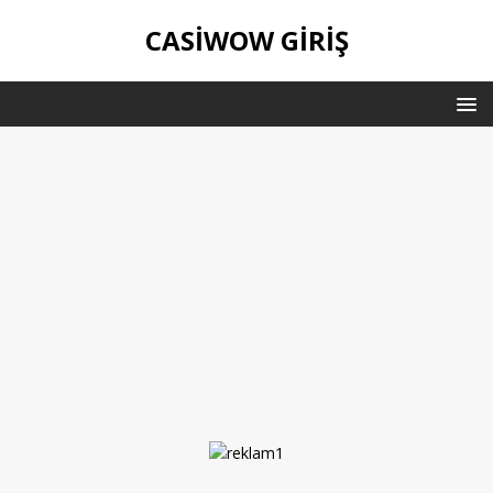
CASIWOW GIRIŞ