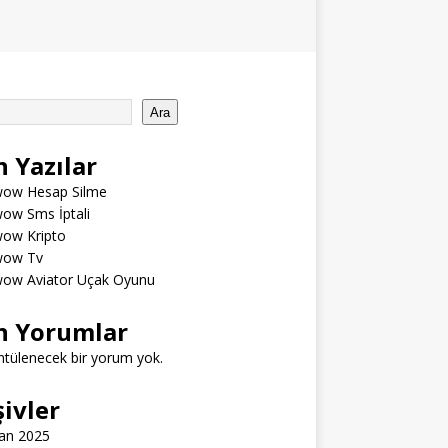
Ara
n Yazılar
wow Hesap Silme
ow Sms İptali
wow Kripto
wow Tv
wow Aviator Uçak Oyunu
n Yorumlar
tülenecek bir yorum yok.
şivler
ran 2025