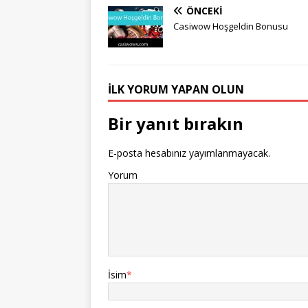
ÖNCEKI
Casiwow Hoşgeldin Bonusu
İLK YORUM YAPAN OLUN
Bir yanıt bırakın
E-posta hesabınız yayımlanmayacak.
Yorum
İsim
*