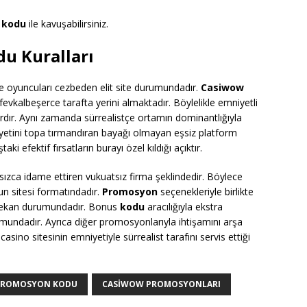
s
kodu
ile kavuşabilirsiniz.
u Kuralları
e oyuncuları cezbeden elit site durumundadır.
Casiwow
 fevkalbeşerce tarafta yerini almaktadır. Böylelikle emniyetli
rdır. Aynı zamanda sürrealistçe ortamın dominantlığıyla
kiyetini topa tırmandıran bayağı olmayan eşsiz platform
 efektif fırsatların burayı özel kıldığı açıktır.
sızca idame ettiren vukuatsız firma şeklindedir. Böylece
n sitesi formatındadır.
Promosyon
seçenekleriyle birlikte
mekan durumundadır. Bonus
kodu
aracılığıyla ekstra
mundadır. Ayrıca diğer promosyonlarıyla ihtişamını arşa
asino sitesinin emniyetiyle sürrealist tarafını servis ettiği
PROMOSYON KODU
CASIWOW PROMOSYONLARI