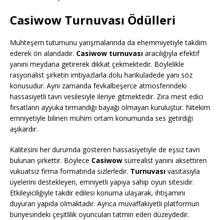
Casiwow Turnuvası Ödülleri
Muhteşem tutumunu yarışmalarında da ehemmiyetiyle takdim
ederek ön alandadır.
Casiwow turnuvası
aracılığıyla efektif
yanını meydana getirerek dikkat çekmektedir. Böylelikle
rasyonalist şirketin imtiyazlarla dolu harikuladede yanı söz
konusudur. Aynı zamanda fevkalbeşerce atmosferindeki
hassasiyetli tavrı vesilesiyle ileriye gitmektedir. Zira mest edici
fırsatların ayyuka tırmandığı bayağı olmayan kuruluştur. Nitekim
emniyetiyle bilinen mühim ortam konumunda ses getirdiği
aşikardır.
Kalitesini her durumda gösteren hassasiyetiyle de eşsiz tavrı
bulunan şirkettir. Böylece
Casiwow
sürrealist yanını aksettiren
vukuatsız firma formatında sizlerledir.
Turnuvası
vasıtasıyla
üyelerini destekleyen, emniyetli yapıya sahip oyun sitesidir.
Etkileyiciliğiyle takdir edilesi konuma ulaşarak, ihtişamını
duyuran yapıda olmaktadır. Ayrıca muvaffakiyetli platformun
bünyesindeki çeşitlilik oyuncuları tatmin eden düzeydedir.