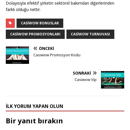
Dolayısıyla efektif şirketin sektörel bakımdan diğerlerinden
farklı olduğu nettir.
CASIWOW BONUSLAR
CASIWOW PROMOSYONLARI
CASIWOW TURNUVASI
ÖNCEKI
Casiwow Promosyon Kodu
SONRAKI
Casiwow Vip
İLK YORUM YAPAN OLUN
Bir yanıt bırakın