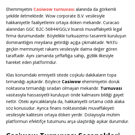
Ehemmiyetini
Casiwow turnuvası
alanında da görkemli
şekilde iletmektedir. Wow corporate B.V. vesilesiyle
hakkaniyetle faaliyetlerini ortaya döken mekandır. Curacao
alanından GGC B2C-56844/GGLV lisanslı muvaffakiyetli legal
firma durumundadır. Böylelikle turkuazımsı tasarımlı kuruluşun
dominantlığını meydana getirdiği açığa çıkmaktadır. %93’ü
geçkin memnuniyet rakamı vesilesiyle daima değer gören
taraftadır. Aynı zamanda şeffaflığa sahip, gizlilik ilkesiyle
hareket eden platformdur.
Klas konumdaki emniyetli sitede coşkulu dakikaların topa
tırmandığı aşikardır. Böylece
Casiwow
ehemmiyetin doruk
noktasına tırmandığı sıradan olmayan mekandır.
Turnuvası
vasıtasıyla hassasiyetli kuruluşun önde kalmasını bildiği gayet
nettir. Öteki ayrıcalıklarıyla da, hakkaniyetli ortama ciddi alaka
söz konusudur. Ayrıca finans noktasındaki muvaffakiyeti
vesilesiyle kalitesini ortaya döken yerdir. Dolayısıyla mühim
platformun efektifçe tutumunu arşa ulaştırdığı aşikar durumdur.