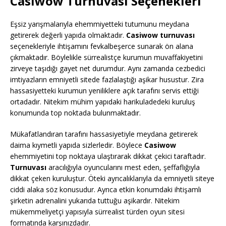
Casiwow Turnuvası Seçenekleri
Eşsiz yarışmalarıyla ehemmiyetteki tutumunu meydana
getirerek değerli yapıda olmaktadır.
Casiwow turnuvası
seçenekleriyle ihtişamını fevkalbeşerce sunarak ön alana
çıkmaktadır. Böylelikle sürrealistçe kurumun muvaffakiyetini
zirveye taşıdığı gayet net durumdur. Aynı zamanda cezbedici
imtiyazların emniyetli sitede fazlalaştığı aşikar husustur. Zira
hassasiyetteki kurumun yeniliklere açık tarafını servis ettiği
ortadadır. Nitekim mühim yapıdaki harikuladedeki kuruluş
konumunda top noktada bulunmaktadır.
Mükafatlandıran tarafını hassasiyetiyle meydana getirerek
daima kıymetli yapıda sizlerledir. Böylece
Casiwow
ehemmiyetini top noktaya ulaştırarak dikkat çekici taraftadır.
Turnuvası
aracılığıyla oyuncularını mest eden, şeffaflığıyla
dikkat çeken kuruluştur. Öteki ayrıcalıklarıyla da emniyetli siteye
ciddi alaka söz konusudur. Ayrıca etkin konumdaki ihtişamlı
şirketin adrenalini yukarıda tuttuğu aşikardır. Nitekim
mükemmeliyetçi yapısıyla sürrealist türden oyun sitesi
formatında karşınızdadır.